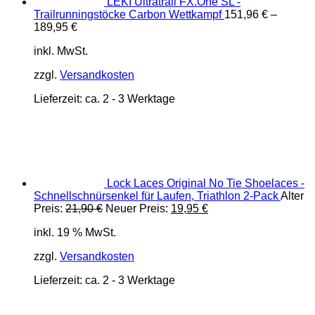
LEKI Ultratrail FX.One SL -
Trailrunningstöcke Carbon Wettkampf
151,96
€
–
189,95
€
inkl. MwSt.
zzgl.
Versandkosten
Lieferzeit:
ca. 2 - 3 Werktage
Lock Laces Original No Tie Shoelaces -
Schnellschnürsenkel für Laufen, Triathlon 2-Pack
Alter
Ursprünglicher
Aktueller
Preis:
21,90
€
Neuer Preis:
19,95
€
Preis
Preis
inkl. 19 % MwSt.
war:
ist:
21,90 €
19,95 €.
zzgl.
Versandkosten
Lieferzeit:
ca. 2 - 3 Werktage