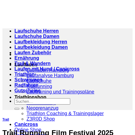
Zum
Inhalt
springen
Laufschuhe Herren
Laufschuhe Damen
Laufbekleidung Herren
Laufbekleidung Damen
Laufen Zubehör
Ernährung
Trail & Wandern
Laufladen
Laufen mit Hund / Canicross
Laufladen Hamburg
Triathlon
Laufanalyse Hamburg
Schwimmen
Laufschuhe
Radfahren
Trailrunning
Gutscheine
Lauftraining und Trainingspläne
Triathlonshop
Suchen
Triathlonshop
nach:
Neoprenanzug
Triathlon Coaching & Trainingslager
Z3R0D Shop
Trail
Canicross
Online Shop
Trail Running Film Festival 2025