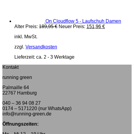
On Cloudflow 5 - Laufschuh Damen
Ursprünglicher
Aktueller
Alter Preis:
189,95
€
Neuer Preis:
151,96
€
Preis
Preis
inkl. MwSt.
war:
ist:
189,95 €
151,96 €.
zzgl.
Versandkosten
Lieferzeit:
ca. 2 - 3 Werktage
Kontakt
running green
Palmaille 64
22767 Hamburg
040 – 36 94 08 27
0174 – 5171220 (nur WhatsApp)
info@running-green.de
Öffnungszeiten: