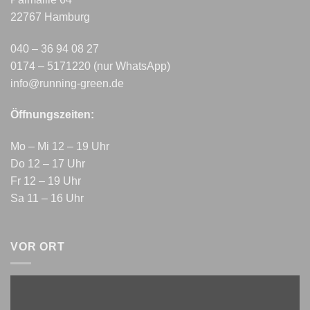
22767 Hamburg
040 – 36 94 08 27
0174 – 5171220 (nur WhatsApp)
info@running-green.de
Öffnungszeiten:
Mo – Mi 12 – 19 Uhr
Do 12 – 17 Uhr
Fr 12 – 19 Uhr
Sa 11 – 16 Uhr
VOR ORT