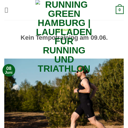
Zum
0
Inhalt
springen
TRAINING
Kein Tempotraining am 09.06.
08
Juni