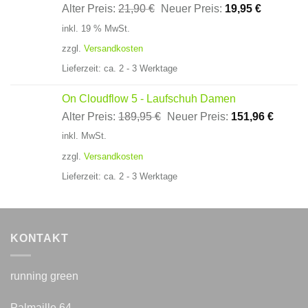
Ursprünglicher
Aktueller
Alter Preis:
21,90
€
Neuer Preis:
19,95
€
Preis
Preis
inkl. 19 % MwSt.
war:
ist:
zzgl.
Versandkosten
21,90 €
19,95 €.
Lieferzeit:
ca. 2 - 3 Werktage
On Cloudflow 5 - Laufschuh Damen
Ursprünglicher
Aktuell
Alter Preis:
189,95
€
Neuer Preis:
151,96
€
Preis
Preis
inkl. MwSt.
war:
ist:
zzgl.
Versandkosten
189,95 €
151,96
Lieferzeit:
ca. 2 - 3 Werktage
KONTAKT
running green
Palmaille 64