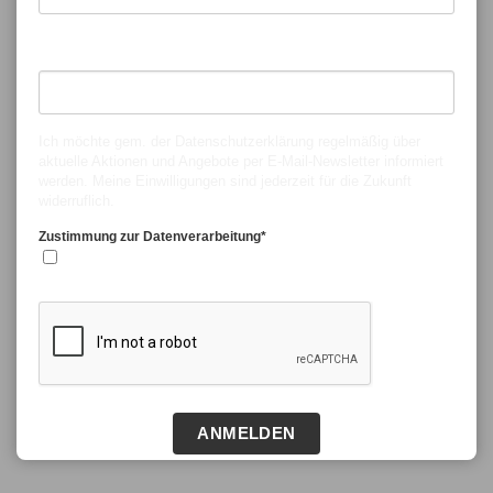
Nachname*
Ich möchte gem. der
Datenschutzerklärung
regelmäßig über
aktuelle Aktionen und Angebote per E-Mail-Newsletter informiert
werden. Meine Einwilligungen sind jederzeit für die Zukunft
widerruflich.
Zustimmung zur Datenverarbeitung*
Ja, ich stimme zu.
ANMELDEN