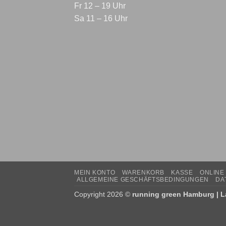
Fr 12 – 19 Uhr
Sa 11 – 16 Uhr
MEIN KONTO
WARENKORB
KASSE
ONLINE
ALLGEMEINE GESCHÄFTSBEDINGUNGEN
DA
Copyright 2026 ©
running green Hamburg | La