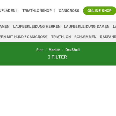
UFLADEN
TRIATHLONSHOP
CANICROSS
ONLINE SHOP
DAMEN
LAUFBEKLEIDUNG HERREN
LAUFBEKLEIDUNG DAMEN
L
FEN MIT HUND / CANICROSS
TRIATHLON
SCHWIMMEN
RADFAH
Start
/
Marken
/
DexShell
FILTER