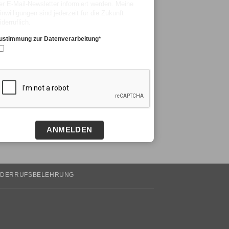
er E-Mail-Newsletter informiert werden. Meine
inwilligungen sind jederzeit für die Zukunft
iderruflich.
ustimmung zur Datenverarbeitung*
Ja, ich stimme zu.
ANMELDEN
IDERRUFSBELEHRUNG