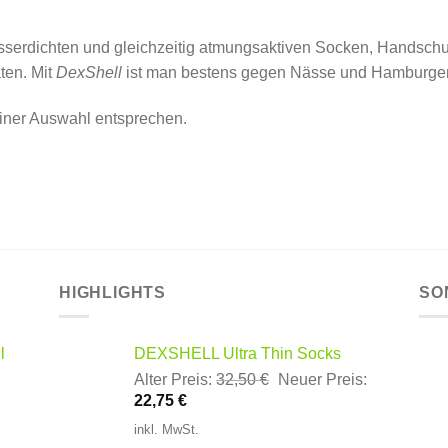
asserdichten und gleichzeitig atmungsaktiven Socken, Handsch
ten. Mit
DexShell
ist man bestens gegen Nässe und Hamburger 
iner Auswahl entsprechen.
HIGHLIGHTS
SO
l
DEXSHELL Ultra Thin Socks
Ursprünglicher
Alter Preis:
32,50
€
Neuer Preis:
Aktueller
Preis
22,75
€
Preis
war:
inkl. MwSt.
ist:
32,50 €