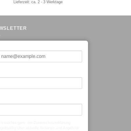
Lieferzeit:
ca. 2 - 3 Werktage
WSLETTER
-Mail*
orname*
achname*
ch möchte gem. der
Datenschutzerklärung
egelmäßig über aktuelle Aktionen und Angebote