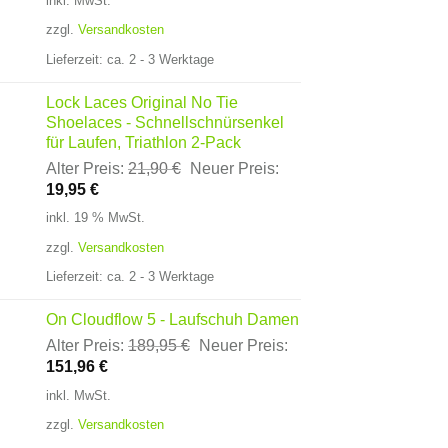
inkl. MwSt.
zzgl.
Versandkosten
Lieferzeit:
ca. 2 - 3 Werktage
Lock Laces Original No Tie
Shoelaces - Schnellschnürsenkel
für Laufen, Triathlon 2-Pack
Ursprünglicher
Alter Preis:
21,90
€
Neuer Preis:
Aktueller
Preis
19,95
€
Preis
war:
inkl. 19 % MwSt.
ist:
21,90 €
zzgl.
Versandkosten
19,95 €.
Lieferzeit:
ca. 2 - 3 Werktage
On Cloudflow 5 - Laufschuh Damen
Ursprünglicher
Alter Preis:
189,95
€
Neuer Preis:
Aktueller
Preis
151,96
€
Preis
war:
inkl. MwSt.
ist:
189,95 €
zzgl.
Versandkosten
151,96 €.