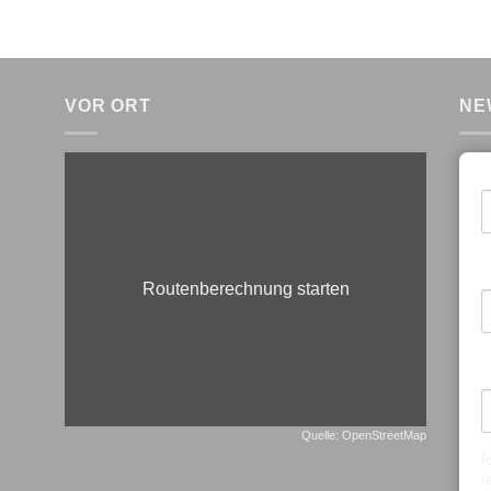
VOR ORT
NE
E
V
Routenberechnung starten
N
Quelle: OpenStreetMap
I
r