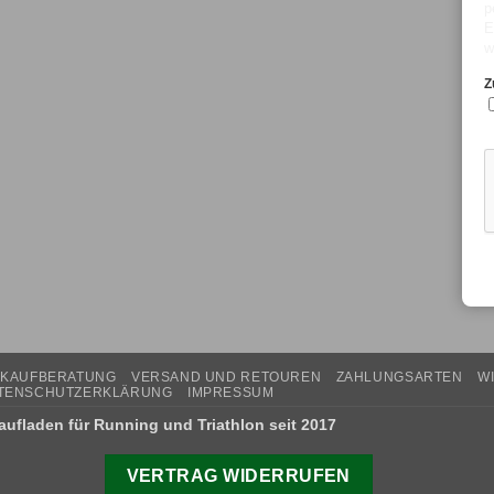
p
E
w
Z
 KAUFBERATUNG
VERSAND UND RETOUREN
ZAHLUNGSARTEN
W
TENSCHUTZERKLÄRUNG
IMPRESSUM
ufladen für Running und Triathlon seit 2017
VERTRAG WIDERRUFEN