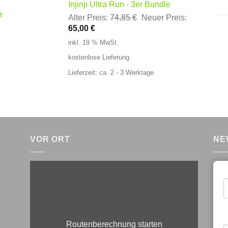
Injinji Ultra Run - 3er Bundle
r
Ursprünglicher
Alter Preis:
74,85
€
Neuer Preis:
Aktueller
Preis
65,00
€
Preis
war:
inkl. 19 % MwSt.
ist:
74,85 €
kostenlose Lieferung
65,00 €.
Lieferzeit:
ca. 2 - 3 Werktage
VOR ORT
NE
E
V
Routenberechnung starten