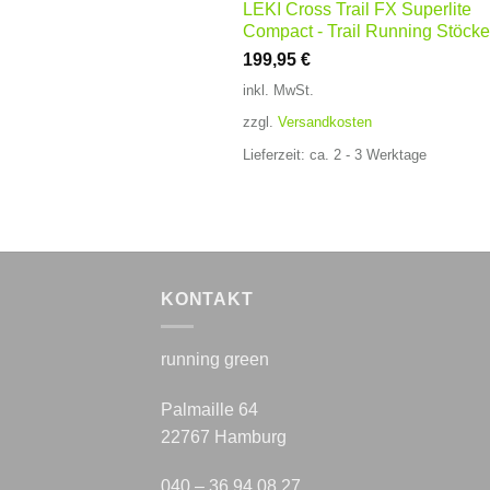
LEKI Cross Trail FX Superlite
Compact - Trail Running Stöcke
199,95
€
inkl. MwSt.
zzgl.
Versandkosten
Lieferzeit:
ca. 2 - 3 Werktage
KONTAKT
running green
Palmaille 64
22767 Hamburg
040 – 36 94 08 27