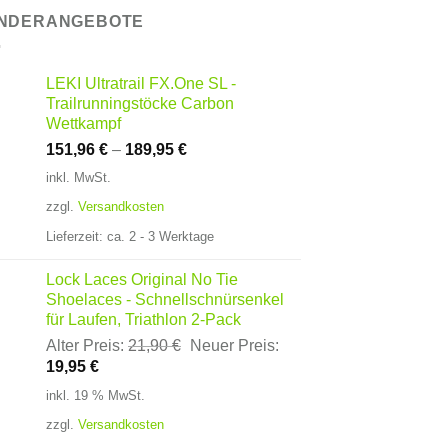
NDERANGEBOTE
LEKI Ultratrail FX.One SL -
Trailrunningstöcke Carbon
Wettkampf
151,96
€
–
189,95
€
inkl. MwSt.
zzgl.
Versandkosten
Lieferzeit:
ca. 2 - 3 Werktage
Lock Laces Original No Tie
Shoelaces - Schnellschnürsenkel
für Laufen, Triathlon 2-Pack
Ursprünglicher
Alter Preis:
21,90
€
Neuer Preis:
Aktueller
Preis
19,95
€
Preis
war:
inkl. 19 % MwSt.
ist:
21,90 €
zzgl.
Versandkosten
19,95 €.