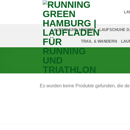
Zum
Inhalt
LA
springen
LAUFSCHUHE HERREN
LAUFSCHUHE 
TRAIL & WANDERN
LAU
Es wurden keine Produkte gefunden, die de