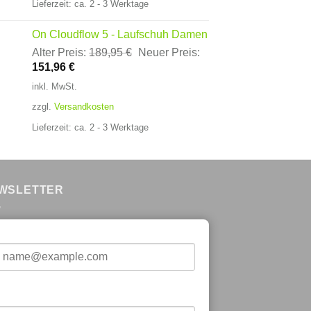
Lieferzeit:
ca. 2 - 3 Werktage
On Cloudflow 5 - Laufschuh Damen
Ursprünglicher
Alter Preis:
189,95
€
Neuer Preis:
Aktueller
Preis
151,96
€
Preis
war:
inkl. MwSt.
ist:
189,95 €
zzgl.
Versandkosten
151,96 €.
Lieferzeit:
ca. 2 - 3 Werktage
WSLETTER
-Mail*
orname*