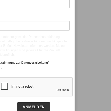
achname*
ch möchte gem. der
Datenschutzerklärung
egelmäßig über aktuelle Aktionen und Angebote
er E-Mail-Newsletter informiert werden. Meine
inwilligungen sind jederzeit für die Zukunft
iderruflich.
ustimmung zur Datenverarbeitung*
Ja, ich stimme zu.
ANMELDEN