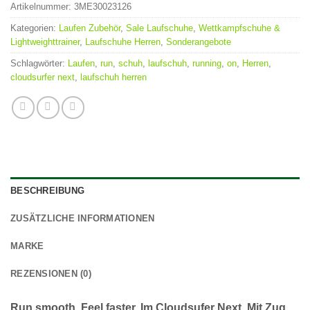
Artikelnummer:
3ME30023126
Kategorien:
Laufen Zubehör
,
Sale Laufschuhe
,
Wettkampfschuhe &
Lightweighttrainer
,
Laufschuhe Herren
,
Sonderangebote
Schlagwörter:
Laufen
,
run
,
schuh
,
laufschuh
,
running
,
on
,
Herren
,
cloudsurfer next
,
laufschuh herren
BESCHREIBUNG
ZUSÄTZLICHE INFORMATIONEN
MARKE
REZENSIONEN (0)
Run smooth. Feel faster. Im Cloudsufer Next. Mit Zug