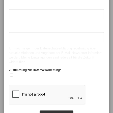
Vorname*
Nachname*
Ich möchte gem. der
Datenschutzerklärung
regelmäßig über
aktuelle Aktionen und Angebote per E-Mail-Newsletter informiert
werden. Meine Einwilligungen sind jederzeit für die Zukunft
widerruflich.
Zustimmung zur Datenverarbeitung*
Ja, ich stimme zu.