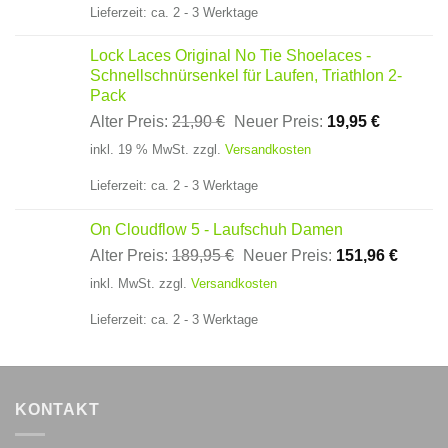
Lieferzeit:
ca. 2 - 3 Werktage
Lock Laces Original No Tie Shoelaces -
Schnellschnürsenkel für Laufen, Triathlon 2-
Pack
Ursprünglicher
Aktueller
Alter Preis:
21,90
€
Neuer Preis:
19,95
€
Preis
Preis
inkl. 19 % MwSt.
zzgl.
Versandkosten
war:
ist:
21,90 €
19,95 €.
Lieferzeit:
ca. 2 - 3 Werktage
On Cloudflow 5 - Laufschuh Damen
Ursprünglicher
Aktuell
Alter Preis:
189,95
€
Neuer Preis:
151,96
€
Preis
Preis
inkl. MwSt.
zzgl.
Versandkosten
war:
ist:
189,95 €
151,96
Lieferzeit:
ca. 2 - 3 Werktage
KONTAKT