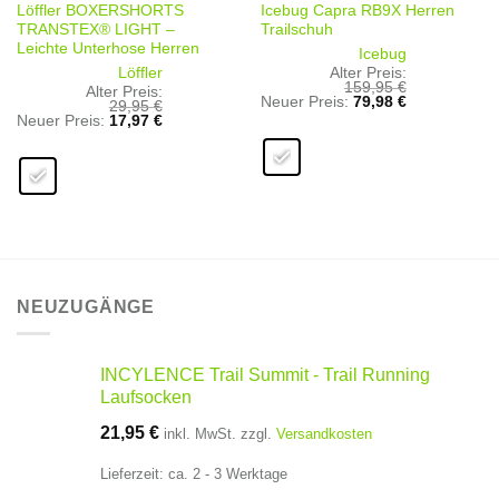
Löffler BOXERSHORTS
Icebug Capra RB9X Herren
TRANSTEX® LIGHT –
Trailschuh
Leichte Unterhose Herren
Icebug
Löffler
Alter Preis:
159,95
€
Alter Preis:
Ursprünglicher
Aktueller
Neuer Preis:
79,98
€
29,95
€
Preis
Preis
Ursprünglicher
Aktueller
Neuer Preis:
17,97
€
war:
ist:
Preis
Preis
159,95 €
79,98 €.
war:
ist:
29,95 €
17,97 €.
NEUZUGÄNGE
INCYLENCE Trail Summit - Trail Running
Laufsocken
21,95
€
inkl. MwSt.
zzgl.
Versandkosten
Lieferzeit:
ca. 2 - 3 Werktage