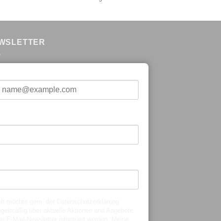
151,96 €.
WSLETTER
-Mail*
orname*
achname*
ch möchte gem. der
Datenschutzerklärung
egelmäßig über aktuelle Aktionen und Angebote
er E-Mail-Newsletter informiert werden. Meine