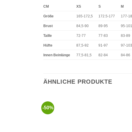
CM
XS
S
M
Größe
165-172,5
172.5-177
177-1
Brust
84,5-90
89-95
95-10
Taille
72-77
77-83
83-89
Hüfte
87,5-92
91-97
97-10
Innen Beinlänge
77,5-81,5
82-84
84-86
ÄHNLICHE PRODUKTE
-50%