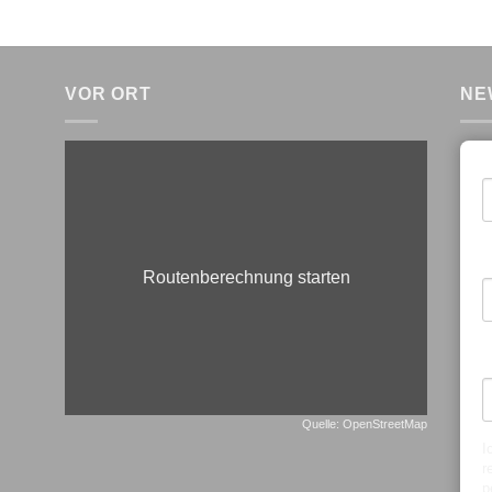
VOR ORT
NE
E
V
Routenberechnung starten
N
Quelle: OpenStreetMap
I
r
p