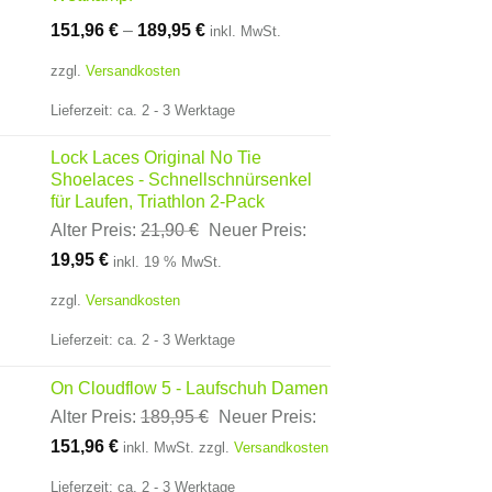
151,96
€
–
189,95
€
inkl. MwSt.
zzgl.
Versandkosten
Lieferzeit:
ca. 2 - 3 Werktage
Lock Laces Original No Tie
Shoelaces - Schnellschnürsenkel
für Laufen, Triathlon 2-Pack
Ursprünglicher
Alter Preis:
21,90
€
Neuer Preis:
Aktueller
Preis
19,95
€
inkl. 19 % MwSt.
Preis
war:
ist:
21,90 €
zzgl.
Versandkosten
19,95 €.
Lieferzeit:
ca. 2 - 3 Werktage
On Cloudflow 5 - Laufschuh Damen
Ursprünglicher
Alter Preis:
189,95
€
Neuer Preis:
Aktueller
Preis
151,96
€
inkl. MwSt.
zzgl.
Versandkosten
Preis
war:
ist:
189,95 €
Lieferzeit:
ca. 2 - 3 Werktage