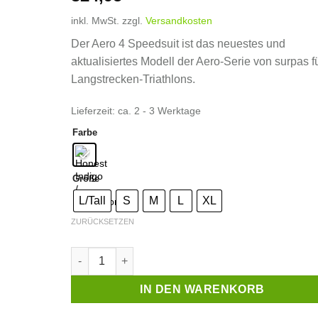
inkl. MwSt.
zzgl.
Versandkosten
Der Aero 4 Speedsuit ist das neuestes und
aktualisiertes Modell der Aero-Serie von surpas f
Langstrecken-Triathlons.
Lieferzeit:
ca. 2 - 3 Werktage
Farbe
Größe
L/Tall
S
M
L
XL
ZURÜCKSETZEN
surpas Aero 4 Speedsuit LD Men - Triathloneinteil
IN DEN WARENKORB