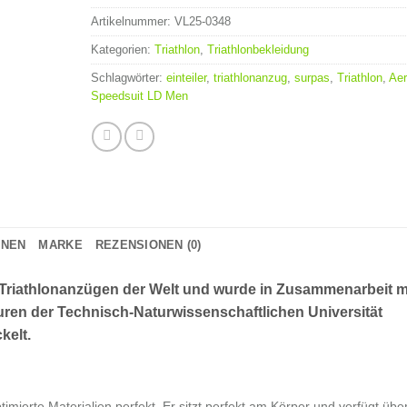
Artikelnummer:
VL25-0348
Kategorien:
Triathlon
,
Triathlonbekleidung
Schlagwörter:
einteiler
,
triathlonanzug
,
surpas
,
Triathlon
,
Aer
Speedsuit LD Men
ONEN
MARKE
REZENSIONEN (0)
 Triathlonanzügen der Welt und wurde in Zusammenarbeit m
euren der Technisch-Naturwissenschaftlichen Universität
kelt.
mierte Materialien perfekt. Er sitzt perfekt am Körper und verfügt übe