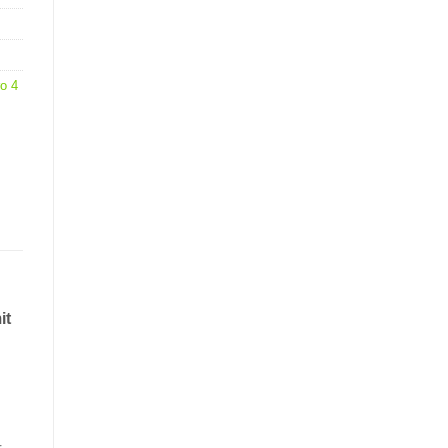
o 4
it
r