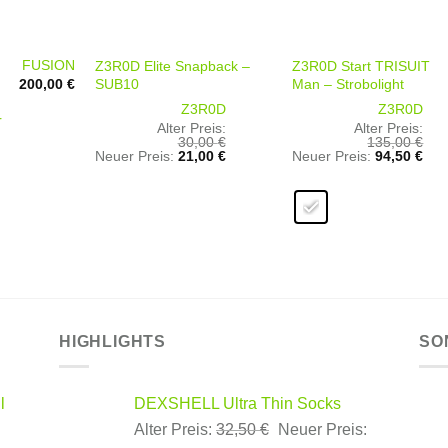
+
+
FUSION
Z3R0D Elite Snapback –
Z3R0D Start TRISUIT
SUB10
Man – Strobolight
200,00
€
Z3R0D
Z3R0D
r
Alter Preis:
Alter Preis:
30,00
€
135,00
€
Ursprünglicher
Aktueller
Ursprünglicher
Aktu
Neuer Preis:
21,00
€
Neuer Preis:
94,50
€
Preis
Preis
Preis
Pre
war:
ist:
war:
ist:
30,00 €
21,00 €.
135,00 €
94,
HIGHLIGHTS
SO
l
DEXSHELL Ultra Thin Socks
Ursprünglicher
Alter Preis:
32,50
€
Neuer Preis: