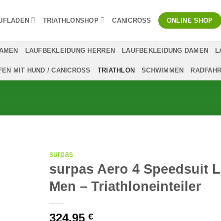
UFLADEN
TRIATHLONSHOP
CANICROSS
ONLINE SHOP
DAMEN
LAUFBEKLEIDUNG HERREN
LAUFBEKLEIDUNG DAMEN
L
FEN MIT HUND / CANICROSS
TRIATHLON
SCHWIMMEN
RADFAH
surpas
surpas Aero 4 Speedsuit 
Men – Triathloneinteiler
324,95
€