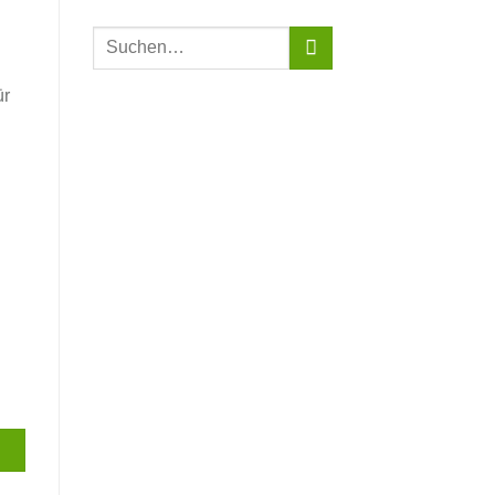
Suchen
nach:
ür
er Menge