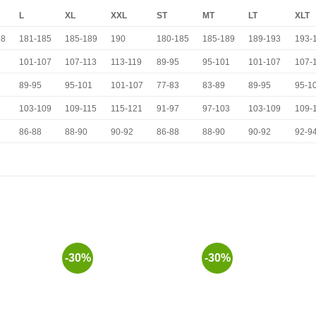
L
XL
XXL
ST
MT
LT
XLT
88
181-185
185-189
190
180-185
185-189
189-193
193-
1
101-107
107-113
113-119
89-95
95-101
101-107
107-
89-95
95-101
101-107
77-83
83-89
89-95
95-1
3
103-109
109-115
115-121
91-97
97-103
103-109
109-
86-88
88-90
90-92
86-88
88-90
90-92
92-9
-30%
-30%