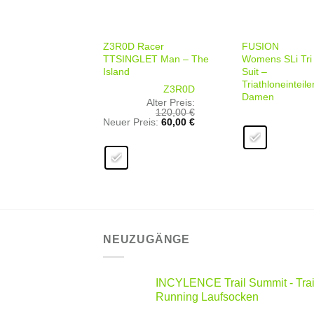
+
+
Z3R0D Racer
FUSION
TTSINGLET Man – The
Womens SLi Tri
Island
Suit –
Triathloneinteile
Z3R0D
Damen
Alter Preis:
120,00
€
Ursprünglicher
Aktueller
Neuer Preis:
60,00
€
Preis
Preis
war:
ist:
120,00 €
60,00 €.
NEUZUGÄNGE
INCYLENCE Trail Summit - Trai
Running Laufsocken