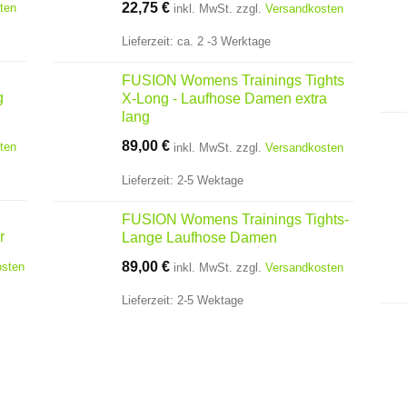
Aktueller
Preis
22,75
€
ten
inkl. MwSt.
zzgl.
Versandkosten
Preis
war:
ist:
32,50 €
Lieferzeit:
ca. 2 -3 Werktage
22,75 €.
FUSION Womens Trainings Tights
g
X-Long - Laufhose Damen extra
lang
89,00
€
ten
inkl. MwSt.
zzgl.
Versandkosten
Lieferzeit:
2-5 Wektage
FUSION Womens Trainings Tights-
r
Lange Laufhose Damen
89,00
€
osten
inkl. MwSt.
zzgl.
Versandkosten
Lieferzeit:
2-5 Wektage