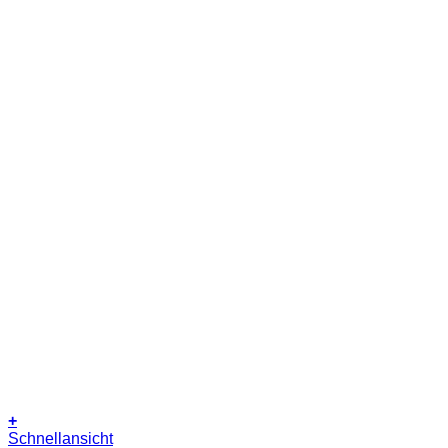
+
Dieses
Schnellansicht