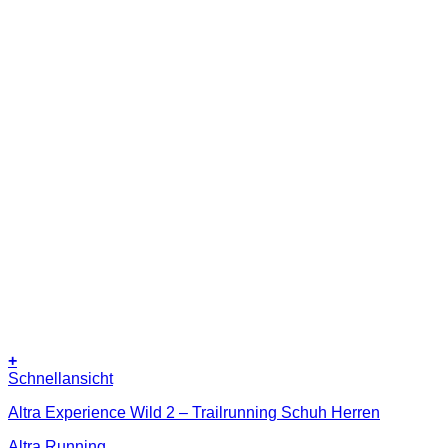
+
Dieses
Schnellansicht
Produkt
Altra Experience Wild 2 – Trailrunning Schuh Herren
weist
mehrere
Altra Running