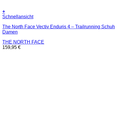
+
Dieses
Schnellansicht
Produkt
The North Face Vectiv Enduris 4 – Trailrunning Schuh
weist
Damen
mehrere
Varianten
THE NORTH FACE
auf.
159,95
€
Die
Optionen
können
auf
der
Produktseite
gewählt
werden