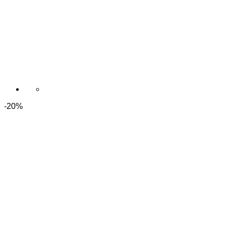
gewählt
werden
-20%