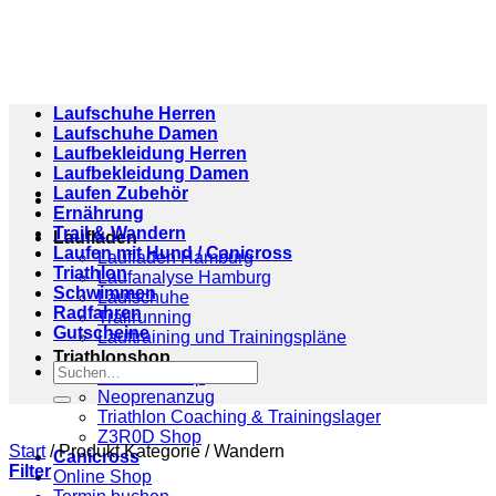
Zum
Inhalt
springen
Laufschuhe Herren
Laufschuhe Damen
Laufbekleidung Herren
Laufbekleidung Damen
Laufen Zubehör
Ernährung
Trail & Wandern
Laufladen
Laufen mit Hund / Canicross
Laufladen Hamburg
Triathlon
Laufanalyse Hamburg
Schwimmen
Laufschuhe
Radfahren
Trailrunning
Gutscheine
Lauftraining und Trainingspläne
Triathlonshop
Suchen
Triathlonshop
nach:
Neoprenanzug
Triathlon Coaching & Trainingslager
Z3R0D Shop
Start
/
Produkt Kategorie
/
Wandern
Canicross
Filter
Online Shop