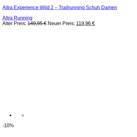
Produkt
Altra Experience Wild 2 – Trailrunning Schuh Damen
weist
mehrere
Altra Running
Varianten
Ursprünglicher
Aktueller
Alter Preis:
149,95
€
Neuer Preis:
119,96
€
auf.
Preis
Preis
Die
war:
ist:
Optionen
149,95 €
119,96 €.
können
auf
der
Produktseite
gewählt
werden
-10%