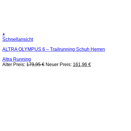
+
Dieses
Schnellansicht
Produkt
ALTRA OLYMPUS 6 – Trailrunning Schuh Herren
weist
mehrere
Altra Running
Varianten
Ursprünglicher
Aktueller
Alter Preis:
179,95
€
Neuer Preis:
161,96
€
auf.
Preis
Preis
Die
war:
ist:
Optionen
179,95 €
161,96 €.
können
auf
der
Produktseite
gewählt
werden