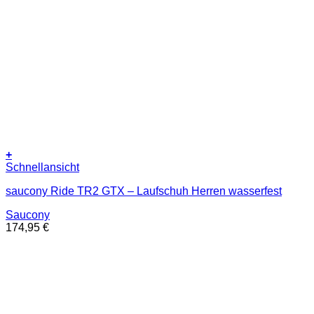
+
Dieses
Schnellansicht
Produkt
saucony Ride TR2 GTX – Laufschuh Herren wasserfest
weist
mehrere
Saucony
Varianten
174,95
€
auf.
Die
Optionen
können
auf
der
Produktseite