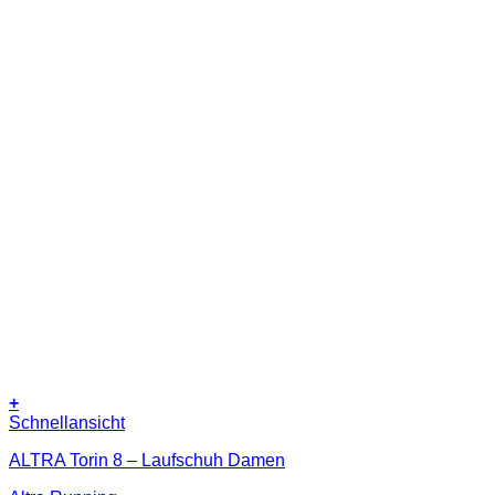
+
Dieses
Schnellansicht
Produkt
ALTRA Torin 8 – Laufschuh Damen
weist
mehrere