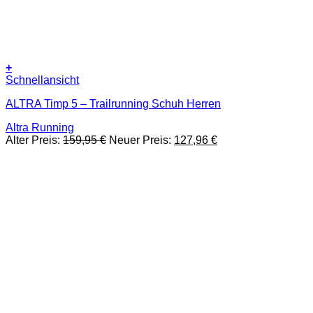
+
Dieses
Schnellansicht
Produkt
ALTRA Timp 5 – Trailrunning Schuh Herren
weist
mehrere
Altra Running
Varianten
Ursprünglicher
Aktueller
Alter Preis:
159,95
€
Neuer Preis:
127,96
€
auf.
Preis
Preis
Die
war:
ist:
Optionen
159,95 €
127,96 €.
können
auf
der
Produktseite
gewählt
werden