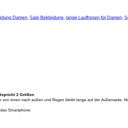
eidung Damen
,
Sale Bekleidung
,
lange Laufhosen für Damen
,
S
ntspricht 2 Größen
er von innen nach außen und Regen bleibt lange auf der Außenseite. Nie
r das Smartphone.