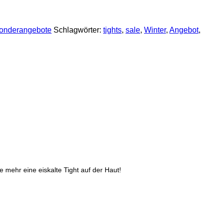
onderangebote
Schlagwörter:
tights
,
sale
,
Winter
,
Angebot
,
 mehr eine eiskalte Tight auf der Haut!