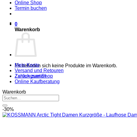
Online Shop
Termin buchen
0
Warenkorb
Mein Konto
Es befinden sich keine Produkte im Warenkorb.
Versand und Retouren
Zurück zum Shop
Zahlungsarten
Online Kaufberatung
Warenkorb
Suchen
nach:
-30%