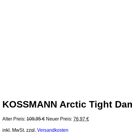
KOSSMANN Arctic Tight Da
Ursprünglicher
Aktueller
Alter Preis:
109,95
€
Neuer Preis:
76,97
€
Preis
Preis
war:
ist:
inkl. MwSt.
zzgl.
Versandkosten