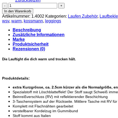
Zurücksetzen
KOSSMANN
Arctic
In den Warenkorb
Tight
Artikelnummer:
1.4002
Kategorien:
Laufen Zubehör
,
Laufbekl
Damen
wsv
,
warm
,
kossmann
,
leggings
Kurzgröße
-
Beschreibung
Laufhose
Zusätzliche Informationen
Damen
Marke
Menge
Produktsicherheit
Rezensionen (0)
Die Lauftight die dich warm und trocken hält.
Produktdetails:
extra Kurzgrösse, ca. 2.5cm kürzer als die Normalgröße, e
Spezialstoff mit Löschblatteffekt! Der Stoff saugt Schweiß imm
Beinreißverschluss (RV) mit reflektierender Beschichtung
3-Taschensystem auf der Rückseite. Mittlere Tasche mit RV fü
Komplett mit Flachnähten gearbeitet
verstellbarer Kordelzug im Gummibund
Stoff kommt aus Italien