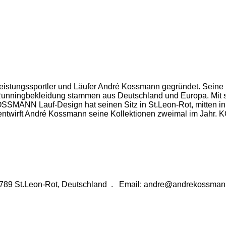
ungssportler und Läufer André Kossmann gegründet. Seine Ko
ige Runningbekleidung stammen aus Deutschland und Europa. Mit s
KOSSMANN Lauf-Design hat seinen Sitz in St.Leon-Rot, mitten i
entwirft André Kossmann seine Kollektionen zweimal im Jahr. 
789 St.Leon-Rot, Deutschland . Email: andre@andrekossma