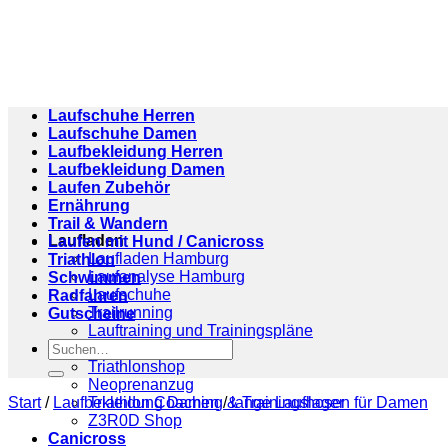
Zum
Inhalt
springen
Laufschuhe Herren
Laufschuhe Damen
Laufbekleidung Herren
Laufbekleidung Damen
Laufen Zubehör
Ernährung
Trail & Wandern
Laufladen
Laufen mit Hund / Canicross
Laufladen Hamburg
Triathlon
Laufanalyse Hamburg
Schwimmen
Laufschuhe
Radfahren
Trailrunning
Gutscheine
Lauftraining und Trainingspläne
Suchen
Triathlonshop
nach:
Triathlonshop
Neoprenanzug
Start
/
Laufbekleidung Damen
Triathlon Coaching & Trainingslager
/
lange Laufhosen für Damen
Z3R0D Shop
Canicross