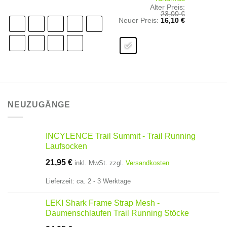
Alter Preis:
23,00
€
Ursprünglicher
Aktueller
Neuer Preis:
16,10
€
Preis
Preis
war:
ist:
23,00 €
16,10 €.
NEUZUGÄNGE
INCYLENCE Trail Summit - Trail Running
Laufsocken
21,95
€
inkl. MwSt.
zzgl.
Versandkosten
Lieferzeit:
ca. 2 - 3 Werktage
LEKI Shark Frame Strap Mesh -
Daumenschlaufen Trail Running Stöcke