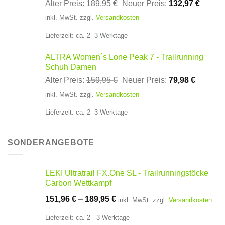
Ursprünglicher
Aktuell
Alter Preis:
189,95
€
Neuer Preis:
132,97
€
Preis
Preis
inkl. MwSt.
zzgl.
Versandkosten
war:
ist:
189,95 €
132,97
Lieferzeit:
ca. 2 -3 Werktage
ALTRA Women´s Lone Peak 7 - Trailrunning
Schuh Damen
Ursprünglicher
Aktuelle
Alter Preis:
159,95
€
Neuer Preis:
79,98
€
Preis
Preis
inkl. MwSt.
zzgl.
Versandkosten
war:
ist:
159,95 €
79,98 €.
Lieferzeit:
ca. 2 -3 Werktage
SONDERANGEBOTE
LEKI Ultratrail FX.One SL - Trailrunningstöcke
Carbon Wettkampf
151,96
€
–
189,95
€
inkl. MwSt.
zzgl.
Versandkosten
Lieferzeit:
ca. 2 - 3 Werktage