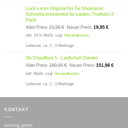
Lock Laces Original No Tie Shoelaces -
Schnellschnürsenkel für Laufen, Triathlon 2-
Pack
Ursprünglicher
Aktueller
Alter Preis:
21,90
€
Neuer Preis:
19,95
€
Preis
Preis
inkl. 19 % MwSt.
zzgl.
Versandkosten
war:
ist:
21,90 €
19,95 €.
Lieferzeit:
ca. 2 - 3 Werktage
On Cloudflow 5 - Laufschuh Damen
Ursprünglicher
Aktuell
Alter Preis:
189,95
€
Neuer Preis:
151,96
€
Preis
Preis
inkl. MwSt.
zzgl.
Versandkosten
war:
ist:
189,95 €
151,96
Lieferzeit:
ca. 2 - 3 Werktage
KONTAKT
running green