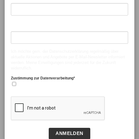
Nachname*
Ich möchte gem. der
Datenschutzerklärung
regelmäßig über
aktuelle Aktionen und Angebote per E-Mail-Newsletter informiert
werden. Meine Einwilligungen sind jederzeit für die Zukunft
widerruflich.
Zustimmung zur Datenverarbeitung*
Ja, ich stimme zu.
ANMELDEN