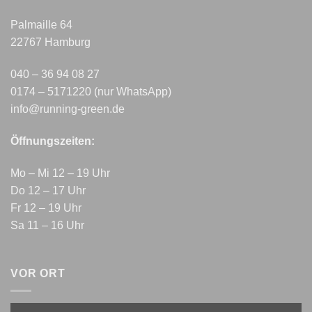
Palmaille 64
22767 Hamburg
040 – 36 94 08 27
0174 – 5171220 (nur WhatsApp)
info@running-green.de
Öffnungszeiten:
Mo – Mi 12 – 19 Uhr
Do 12 – 17 Uhr
Fr 12 – 19 Uhr
Sa 11 – 16 Uhr
VOR ORT