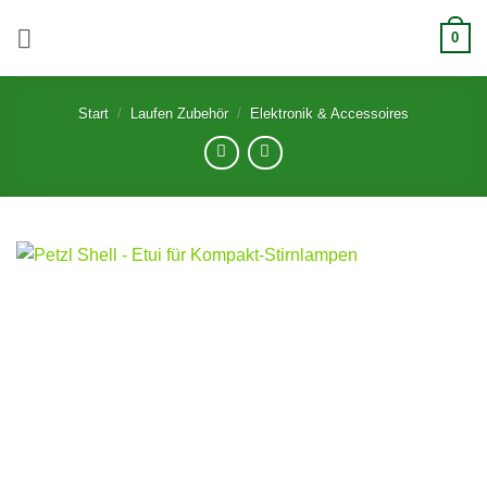
Zum
0
Inhalt
springen
Start
/
Laufen Zubehör
/
Elektronik & Accessoires