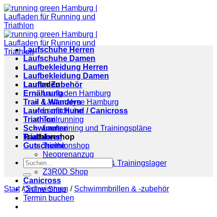
Zum
Inhalt
springen
Laufschuhe Herren
Laufschuhe Damen
Laufbekleidung Herren
Laufbekleidung Damen
Laufladen
Laufen Zubehör
Ernährung
Laufladen Hamburg
Trail & Wandern
Laufanalyse Hamburg
Laufen mit Hund / Canicross
Laufschuhe
Triathlon
Trailrunning
Schwimmen
Lauftraining und Trainingspläne
Triathlonshop
Radfahren
Gutscheine
Triathlonshop
Neoprenanzug
Suchen
Triathlon Coaching & Trainingslager
nach:
Z3R0D Shop
Canicross
Start
/
Schwimmen
/
Schwimmbrillen & -zubehör
Online Shop
Termin buchen