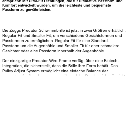
entspricht! Mit Ultra-Fit Dichtungen, die für ultimative Passform und
Komfort entwickelt wurden, um die leichteste und bequemste
Passform zu gewährleisten.
Die Zoggs Predator Schwimmbrille ist jetzt in zwei Größen erhältlich,
Regular Fit und Smaller Fit, um verschiedene Gesichtsformen und
Passformen zu ermöglichen. Regular Fit für eine Standard-
Passform um die Augenhöhle und Smaller Fit für eher schmalere
Gesichter oder eine Passform innerhalb der Augenhöhle.
Der einzigartige Predator-Wiro-Frame verfügt über eine Biotech-
Integration, die sicherstellt, dass die Brille ihre Form behält. Das
Pulley Adjust System ermöglicht eine einfache Balance der
gesamten Kopfbandanpassung, während der Druck auf das Gesicht
des Schwimmers gleichmässig verteilt wird. Zoggs hat sogar UV-
Schutz, Antibeschlag und CLT-Curved Lens Technology für
zusätzlichen Schutz und klare Sicht hinzugefügt.
Eigenschaften
Pulley adjust System sorgt für eine gleichmässige
Druckverteilung für mehr Tragekomfort