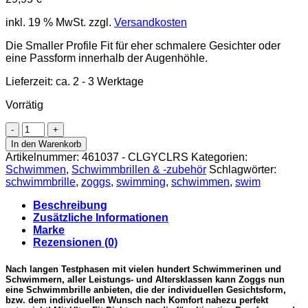
inkl. 19 % MwSt.
zzgl.
Versandkosten
Die Smaller Profile Fit für eher schmalere Gesichter oder
eine Passform innerhalb der Augenhöhle.
Lieferzeit:
ca. 2 - 3 Werktage
Vorrätig
Zoggs
PREDATOR-
In den Warenkorb
Smaller
Artikelnummer:
461037 - CLGYCLRS
Kategorien:
Profile
Schwimmen
,
Schwimmbrillen & -zubehör
Schlagwörter:
Fit-
schwimmbrille
,
zoggs
,
swimming
,
schwimmen
,
swim
Schwimmbrille
-
Beschreibung
Clear
Zusätzliche Informationen
/
Marke
Grey
Rezensionen (0)
/
Clear
Nach langen Testphasen mit vielen hundert Schwimmerinen und
Menge
Schwimmern, aller Leistungs- und Altersklassen kann Zoggs nun
eine Schwimmbrille anbieten, die der individuellen Gesichtsform,
bzw. dem individuellen Wunsch nach Komfort nahezu perfekt